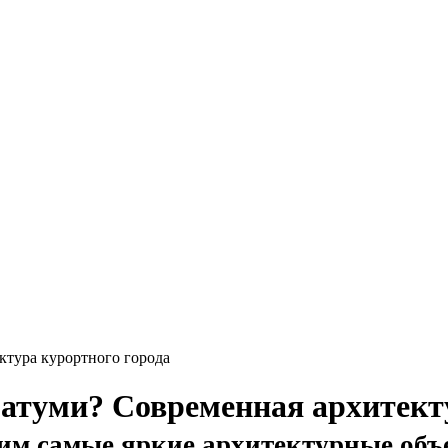
ктура курортного города
атуми? Современная архитекту
рим самые яркие архитектурные объ