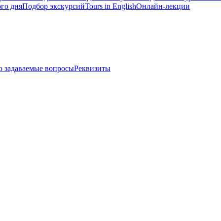
го дня
Подбор экскурсий
Tours in English
Онлайн-лекции
о задаваемые вопросы
Реквизиты