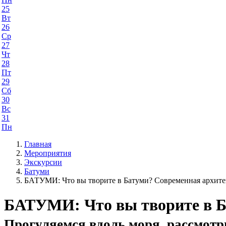
25
Вт
26
Ср
27
Чт
28
Пт
29
Сб
30
Вс
31
Пн
Главная
Мероприятия
Экскурсии
Батуми
БАТУМИ: Что вы творите в Батуми? Современная архите
БАТУМИ: Что вы творите в Б
Прогуляемся вдоль моря, рассмот