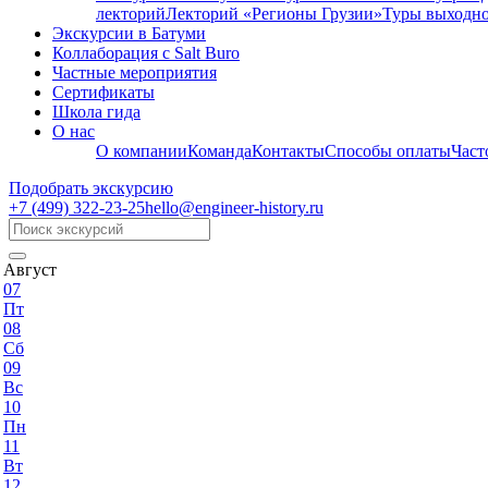
лекторий
Лекторий «Регионы Грузии»
Туры выходно
Экскурсии в Батуми
Коллаборация с Salt Buro
Частные мероприятия
Сертификаты
Школа гида
О нас
О компании
Команда
Контакты
Способы оплаты
Част
Подобрать экскурсию
+7 (499)
322-23-25
hello@engineer-history.ru
Август
07
Пт
08
Сб
09
Вс
10
Пн
11
Вт
12