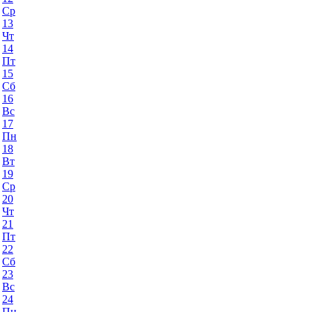
Ср
13
Чт
14
Пт
15
Сб
16
Вс
17
Пн
18
Вт
19
Ср
20
Чт
21
Пт
22
Сб
23
Вс
24
Пн