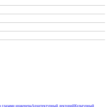
 глазами инженера
Архитектурный лекторий
Культурный