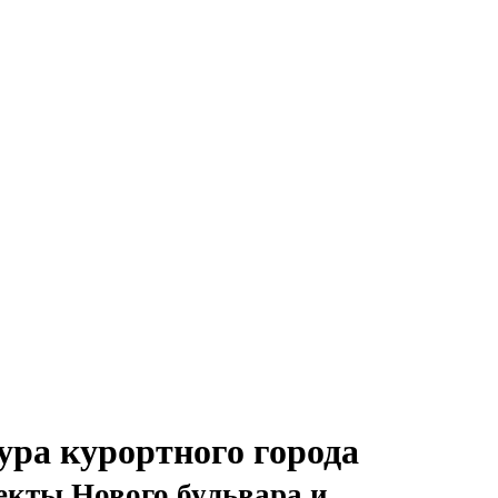
ра курортного города
екты Нового бульвара и