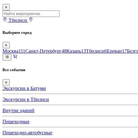
×
Тбилиси
Выберите город
×
Москва
111
Санкт-Петербург
48
Казань
13
Тбилиси
6
Ереван
17
Белг
Все события
×
Экскурсии в Батуми
Экскурсии в Тбилиси
Внутри зданий
Пешеходные
Пешеходно-автобусные