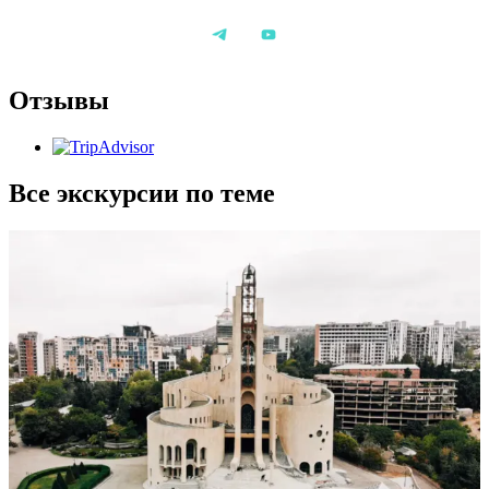
трансфер по маршруту;
экскурсионное сопровождение на маршруте;
обед в Сигнахи;
Отзывы
экскурсия с дегустацией кахетинских вин на
винодельне «Винерия Кахети».
При покупке билета не менее чем за 4 дня до поездки
Все экскурсии по теме
действует сниженный тариф «Early bird». Если до
даты поездки менее 4х дней, в корзине необходимо
выбрать стандартный билет.
Где начинаем:
OKRO Coffee Roastery, 12 Iakob Nikoladze St
Где заканчиваем:
у метро Руставели
Организационные моменты:
Вы узнаете нашего гида по табличке с надписью
«Тбилиси Глазами Инженера».
Погода в Кахетии может отличаться от погоды в
Тбилиси. Уточните прогноз погоды утром перед
выездом.