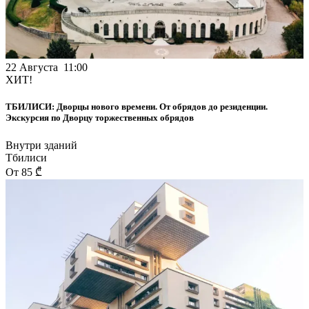
Обед , входящий в стоимость, будет накрыт по
принципу грузинской супры, так что вы сможете
выбрать блюда на свой вкус с учётом пищевых
ограничений.
22 Августа 11:00
ХИТ!
На экскурсии будут использоваться радиогиды (для
групп от 6-ти человек), к которым подключаются
наушники, выданные гидом. Для удобства вы можете
ТБИЛИСИ: Дворцы нового времени. От обрядов до резиденции.
использовать собственные проводные наушники (разъем
Экскурсия по Дворцу торжественных обрядов
mini jack 3.5 mm).
Внутри зданий
На экскурсии длительностью свыше 3х часов не
Тбилиси
допускаются участники младше 14 лет, так как детям
От 85 ₾
сложно воспринимать и вести себя спокойно так
долго, и мы надеемся на комфортную и спокойную
атмосферу для всех участников.
Предварительная регистрация на событие обязательна!