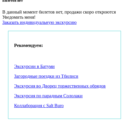
Билетов нет
церковь святого Стефана, устроенную в оборонительной
башне;
В данный момент билетов нет, продажи скоро откроются
Уведомить меня!
один из самых необычных мемориалов Великой
Заказать индивидуальную экскурсию
Отечественной войны;
собор в Ниноцминде.
Мы узнаем:
Рекомендуем:
зачем небольшому городу одни из самых мощных
крепостных стен в Грузии;
Экскурсии в Батуми
как Сигнахи изменился при Саакашвили;
Загородные поездки из Тбилиси
кто такие кизики;
Экскурсия во Дворец торжественных обрядов
почему монастырь Бодбе один из самых важных для
грузинского христианства;
Экскурсия по парадным Сололаки
какое вино предпочитают кахетинцы.
Коллаборация с Salt Buro
Подробную программу тура с таймингом можно изучить
тут.
В стоимость включены: