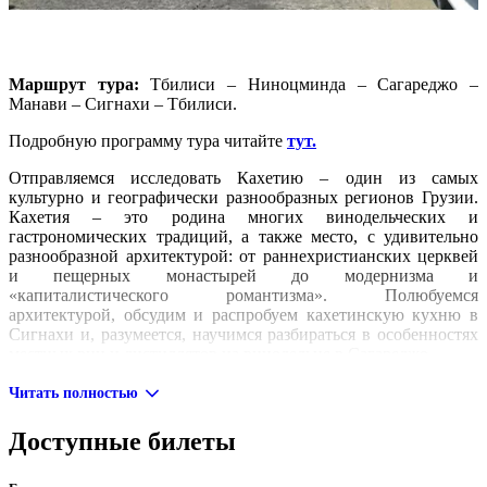
Маршрут тура:
Тбилиси – Ниноцминда – Сагареджо –
Манави – Сигнахи – Тбилиси.
Подробную программу тура читайте
тут.
Отправляемся исследовать Кахетию – один из самых
культурно и географически разнообразных регионов Грузии.
Кахетия – это родина многих винодельческих и
гастрономических традиций, а также место, с удивительно
разнообразной архитектурой: от раннехристианских церквей
и пещерных монастырей до модернизма и
«капиталистического романтизма». Полюбуемся
архитектурой, обсудим и распробуем кахетинскую кухню в
Сигнахи и, разумеется, научимся разбираться в особенностях
местных вин и дистиллятов на винодельне в Сагареджо.
Мы увидим:
Читать полностью
Алазанскую долину и Большой Кавказ;
Доступные билеты
монастырь Бодбе;