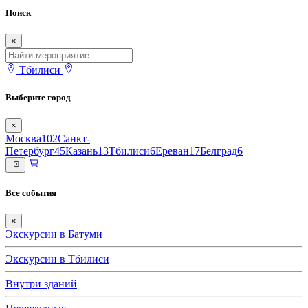
Поиск
×
Тбилиси
Выберите город
×
Москва
102
Санкт-
Петербург
45
Казань
13
Тбилиси
6
Ереван
17
Белград
6
Все события
×
Экскурсии в Батуми
Экскурсии в Тбилиси
Внутри зданий