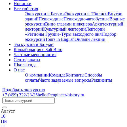
Новинки
Все события
Экскурсии в Батуми
Экскурсии в Тбилиси
Внутри
зданий
Пешеходные
Пешеходно-автобусные
Водные
экскурсии
Вино глазами инженера
Архитектурный
лекторий
Культурный лекторий
Лекторий
«Регионы Грузии»
Туры выходного дня
Подбор
экскурсий
Tours in English
Онлайн-лекции
Экскурсии в Батуми
Коллаборация с Salt Buro
Частные мероприятия
Сертификаты
Школа гида
О нас
О компании
Команда
Контакты
Способы
оплаты
Часто задаваемые вопросы
Реквизиты
Подобрать экскурсию
+7 (499)
322-23-25
hello@engineer-history.ru
Август
10
Пн
11