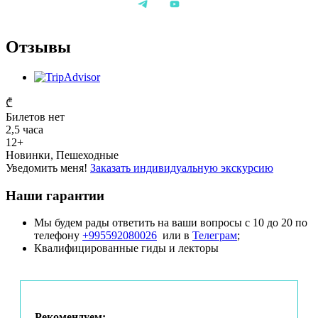
На экскурсии будут использоваться радиогиды (для
групп от 6-ти человек), к которым подключаются
наушники, выданные гидом. Для удобства вы можете
использовать собственные проводные наушники (разъем
Отзывы
mini jack 3.5 mm);
Вы узнаете нашего гида по табличке «Тбилиси глазами
инженера»;
Предварительная регистрация на событие обязательна!
₾
Если у вас возникли трудности с оформлением на сайте,
Билетов нет
напишите нам, пожалуйста, на tbilisi@engineer-history.ru,
2,5 часа
и мы найдём решение.
12+
Новинки, Пешеходные
Уведомить меня!
Заказать индивидуальную экскурсию
Наши гарантии
Мы будем рады ответить на ваши вопросы с 10 до 20 по
телефону
+995592080026
или в
Телеграм
;
Квалифицированные гиды и лекторы
Рекомендуем: