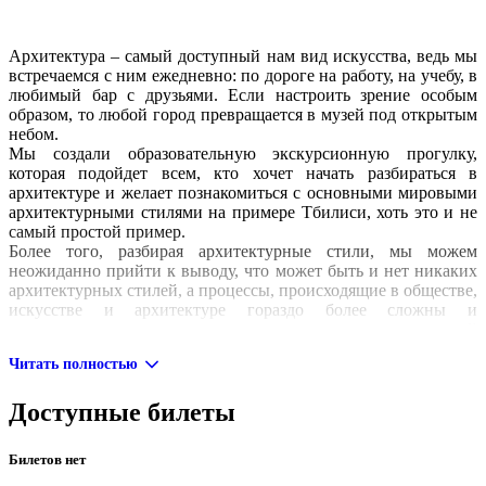
Архитектура – самый доступный нам вид искусства, ведь мы
встречаемся с ним ежедневно: по дороге на работу, на учебу, в
любимый бар с друзьями. Если настроить зрение особым
образом, то любой город превращается в музей под открытым
небом.
Мы создали образовательную экскурсионную прогулку,
которая подойдет всем, кто хочет начать разбираться в
архитектуре и желает познакомиться с основными мировыми
архитектурными стилями на примере Тбилиси, хоть это и не
самый простой пример.
Более того, разбирая архитектурные стили, мы можем
неожиданно прийти к выводу, что может быть и нет никаких
архитектурных стилей, а процессы, происходящие в обществе,
искусстве и архитектуре гораздо более сложны и
увлекательны, чем это представляется в парадигме простой
смены стилей на шкале времени.
Читать полностью
На экскурсии вы увидите:
Доступные билеты
Самое древнее из сохранившихся построек в Тбилиси.
Самую грузинскую из византийских башен в мире.
Билетов нет
Вторую производную от стиля барокко во всей красе.
Здание в стиле модерн, которое притворяется дворцом в