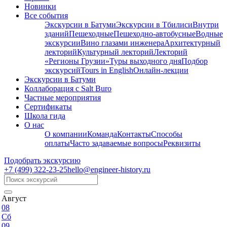
Новинки
Все события
Экскурсии в Батуми
Экскурсии в Тбилиси
Внутри
зданий
Пешеходные
Пешеходно-автобусные
Водные
экскурсии
Вино глазами инженера
Архитектурный
лекторий
Культурный лекторий
Лекторий
«Регионы Грузии»
Туры выходного дня
Подбор
экскурсий
Tours in English
Онлайн-лекции
Экскурсии в Батуми
Коллаборация с Salt Buro
Частные мероприятия
Сертификаты
Школа гида
О нас
О компании
Команда
Контакты
Способы
оплаты
Часто задаваемые вопросы
Реквизиты
Подобрать экскурсию
+7 (499)
322-23-25
hello@engineer-history.ru
Август
08
Сб
09