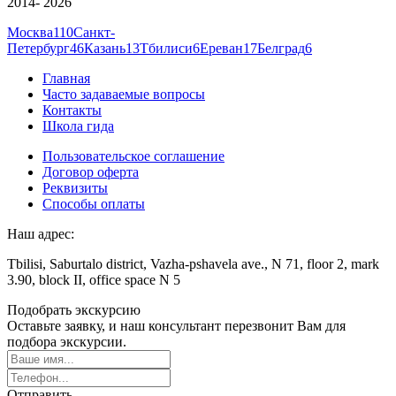
2014- 2026
Москва
110
Санкт-
Петербург
46
Казань
13
Тбилиси
6
Ереван
17
Белград
6
Главная
Часто задаваемые вопросы
Контакты
Школа гида
Пользовательское соглашение
Договор оферта
Реквизиты
Способы оплаты
Наш адрес:
Tbilisi, Saburtalo district, Vazha-pshavela ave., N 71, floor 2, mark
3.90, block II, office space N 5
Подобрать экскурсию
Оставьте заявку, и наш консультант перезвонит Вам для
подбора экскурсии.
Отправить