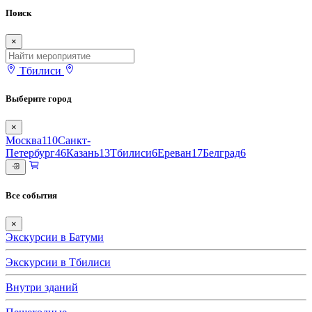
Поиск
×
Тбилиси
Выберите город
×
Москва
110
Санкт-
Петербург
46
Казань
13
Тбилиси
6
Ереван
17
Белград
6
Все события
×
Экскурсии в Батуми
Экскурсии в Тбилиси
Внутри зданий