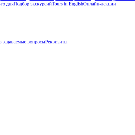
го дня
Подбор экскурсий
Tours in English
Онлайн-лекции
о задаваемые вопросы
Реквизиты