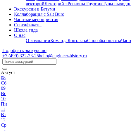
лекторий
Лекторий «Регионы Грузии»
Туры выходно
Экскурсии в Батуми
Коллаборация с Salt Buro
Частные мероприятия
Сертификаты
Школа гида
О нас
О компании
Команда
Контакты
Способы оплаты
Част
Подобрать экскурсию
+7 (499)
322-23-25
hello@engineer-history.ru
Август
08
Сб
09
Вс
10
Пн
11
Вт
12
Ср
13