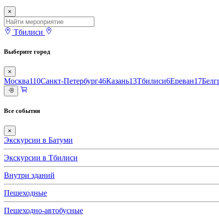
×
Тбилиси
Выберите город
×
Москва
110
Санкт-Петербург
46
Казань
13
Тбилиси
6
Ереван
17
Белг
Все события
×
Экскурсии в Батуми
Экскурсии в Тбилиси
Внутри зданий
Пешеходные
Пешеходно-автобусные