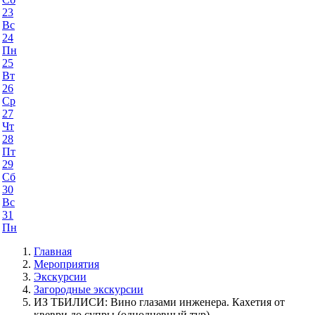
23
Вс
24
Пн
25
Вт
26
Ср
27
Чт
28
Пт
29
Сб
30
Вс
31
Пн
Главная
Мероприятия
Экскурсии
Загородные экскурсии
ИЗ ТБИЛИСИ: Вино глазами инженера. Кахетия от
квеври до супры (однодневный тур)