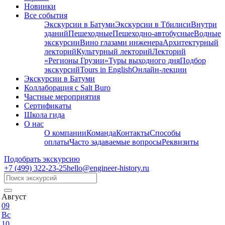
Новинки
Все события
Экскурсии в Батуми
Экскурсии в Тбилиси
Внутри
зданий
Пешеходные
Пешеходно-автобусные
Водные
экскурсии
Вино глазами инженера
Архитектурный
лекторий
Культурный лекторий
Лекторий
«Регионы Грузии»
Туры выходного дня
Подбор
экскурсий
Tours in English
Онлайн-лекции
Экскурсии в Батуми
Коллаборация с Salt Buro
Частные мероприятия
Сертификаты
Школа гида
О нас
О компании
Команда
Контакты
Способы
оплаты
Часто задаваемые вопросы
Реквизиты
Подобрать экскурсию
+7 (499)
322-23-25
hello@engineer-history.ru
Август
09
Вс
10