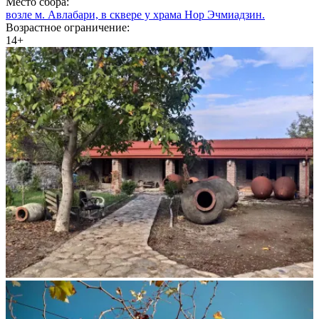
Место сбора:
возле м. Авлабари, в сквере у храма Нор Эчмиадзин.
Возрастное ограничение:
14+