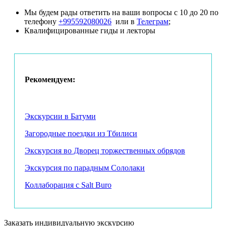
Мы будем рады ответить на ваши вопросы с 10 до 20 по
ОБРАТИТЕ ВНИМАНИЕ! К сожалению, мы не сможем ждать
телефону
+995592080026
или в
Телеграм
;
опаздывающих дольше 15 минут. Автобус отправляется не
Квалифицированные гиды и лекторы
позднее 09:45.
09:30-12:00 – трансфер в Кахетию. Видовая остановка на
Гомборском перевале;
12:00 – посещение мастерской по изготовлению квеври и
Рекомендуем:
знакомство с мастером квеври;
13:00 – обед;
Экскурсии в Батуми
14:00 – экскурсия по ампелографическому музею и музею
вина Shumi;
Загородные поездки из Тбилиси
16:00 – дегустация вин хозяйства Shumi;
Экскурсия во Дворец торжественных обрядов
17:00 – трансфер в Кварели;
Экскурсия по парадным Сололаки
17:30 – экскурсия по Кварельскому винному тоннелю;
Коллаборация с Salt Buro
18:30-20:30 – возвращение в Тбилиси.
В стоимость включены:
Заказать индивидуальную экскурсию