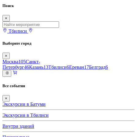
Поиск
×
Тбилиси
Выберите город
×
Москва
105
Санкт-
Петербург
46
Казань
13
Тбилиси
6
Ереван
17
Белград
6
Все события
×
Экскурсии в Батуми
Экскурсии в Тбилиси
Внутри зданий