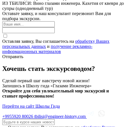
ИЗ ТБИЛИСИ: Вино глазами инженера. Кахетия от квеври до
трансфер по маршруту;
супры (однодневный тур)
экскурсионное сопровождение на маршруте;
Оставьте заявку, и наш консультант перезвонит Вам для
подбора экскурсии.
посещение мастерской по изготовлению квеври;
обед на винодельне Shumi;
Оставляя заявку, Вы соглашаетесь на
обработку Ваших
посещение ампелографического музея и музея
персональных данных
и
получение рекламно-
виноделия;
информационных материалов
Отправить
дегустация вин на винодельне Shumi;
экскурсия по Кварельскому винному тоннелю.
Хочешь стать экскурсоводом?
Где начинаем:
возле м. Авлабари, в сквере у храма Нор
Сделай первый шаг навстречу новой жизни!
Эчмиадзин
Запишись в Школу гида «Глазами Инженера»
Где заканчиваем:
там же
Откройте для себя увлекательный мир экскурсий и
станьте профессионалом!
Организационные моменты:
Перейти на сайт Школы Гида
Вы узнаете нашего гида по табличке с
надписью «Тбилиси Глазами Инженера».
+9955920
80026
tbilisi@engineer-history.com
Погода в Кахетии может отличаться от погоды в
Тбилиси. Уточните прогноз погоды утром перед