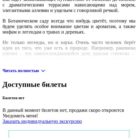
с драматическими террасами нависающими над морем,
элегантными аллеями и ущельем с говорливой речкой.
В Ботаническом саду всегда что нибудь цветёт, поэтому мы
будем уделять особое внимание цветам и ароматам, а также
мифам и легендам о травах и деревьях.
Не только легенды, но и наука. Очень часто человек берёт
идеи из того, что уже есть в природе. Например, раковина
улитки – это самоохлаждающийся дом; крылья стрекозы –
современные дроны; медицинские шприцы – копируют укус
осы или пчелы. Прикладная наука, которая учится у природы
называется Бионикой и вы узнаете о том, как она влияет и ещё
Читать полностью
повлияет на нашу с вами жизнь.
Доступные билеты
На экскурсии вы узнаете:
как формировались фитогеографические разделы сада.
Билетов нет
Что цветёт и что можно съесть летом/осенью/зимой/
весной?
В данный момент билетов нет, продажи скоро откроются
Уведомить меня!
почему в Ботаническом саду так много деревьев из
Заказать индивидуальную экскурсию
Японии и как вырастить свой Бонсай;
в каком дереве живёт Тоторо и где искать других героев