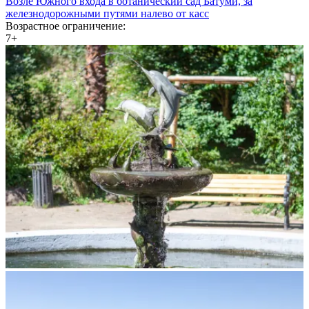
Возле Южного входа в ботанический сад Батуми, за
железнодорожными путями налево от касс
Возрастное ограничение:
7+