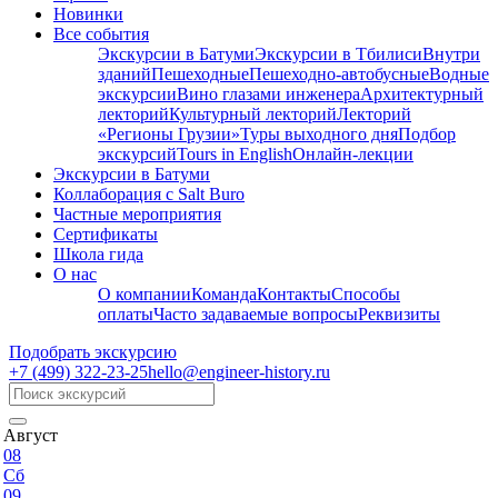
Новинки
Все события
Экскурсии в Батуми
Экскурсии в Тбилиси
Внутри
зданий
Пешеходные
Пешеходно-автобусные
Водные
экскурсии
Вино глазами инженера
Архитектурный
лекторий
Культурный лекторий
Лекторий
«Регионы Грузии»
Туры выходного дня
Подбор
экскурсий
Tours in English
Онлайн-лекции
Экскурсии в Батуми
Коллаборация с Salt Buro
Частные мероприятия
Сертификаты
Школа гида
О нас
О компании
Команда
Контакты
Способы
оплаты
Часто задаваемые вопросы
Реквизиты
Подобрать экскурсию
+7 (499)
322-23-25
hello@engineer-history.ru
Август
08
Сб
09