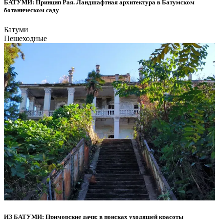
БАТУМИ: Принцип Рая. Ландшафтная архитектура в Батумском
и мы найдём решение.
ботаническом саду
При необходимости захватите зонт/ солнцезащитные
средства/ головные уборы и воду.
Батуми
Пешеходные
ИЗ БАТУМИ: Приморские дачи: в поисках уходящей красоты