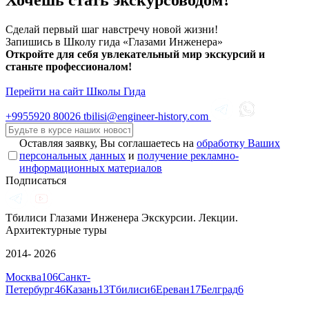
Сделай первый шаг навстречу новой жизни!
Запишись в Школу гида «Глазами Инженера»
Откройте для себя увлекательный мир экскурсий и
станьте профессионалом!
Перейти на сайт Школы Гида
+9955920
80026
tbilisi@engineer-history.com
Оставляя заявку, Вы соглашаетесь на
обработку Ваших
персональных данных
и
получение рекламно-
информационных материалов
Подписаться
Тбилиси Глазами Инженера
Экскурсии. Лекции.
Архитектурные туры
2014- 2026
Москва
106
Санкт-
Петербург
46
Казань
13
Тбилиси
6
Ереван
17
Белград
6