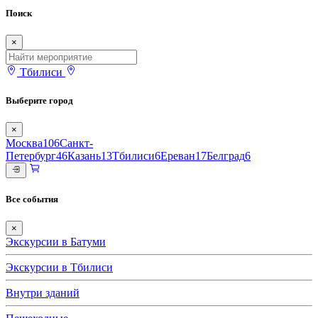
Поиск
×
Тбилиси
Выберите город
×
Москва
106
Санкт-
Петербург
46
Казань
13
Тбилиси
6
Ереван
17
Белград
6
Все события
×
Экскурсии в Батуми
Экскурсии в Тбилиси
Внутри зданий