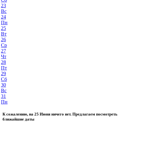
23
Вс
24
Пн
25
Вт
26
Ср
27
Чт
28
Пт
29
Сб
30
Вс
31
Пн
К сожалению, на 25 Июня ничего нет. Предлагаем посмотреть
ближайшие даты