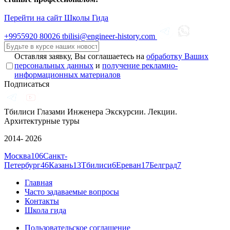
Перейти на сайт Школы Гида
+9955920
80026
tbilisi@engineer-history.com
Оставляя заявку, Вы соглашаетесь на
обработку Ваших
персональных данных
и
получение рекламно-
информационных материалов
Подписаться
Тбилиси Глазами Инженера
Экскурсии. Лекции.
Архитектурные туры
2014- 2026
Москва
106
Санкт-
Петербург
46
Казань
13
Тбилиси
6
Ереван
17
Белград
7
Главная
Часто задаваемые вопросы
Контакты
Школа гида
Пользовательское соглашение