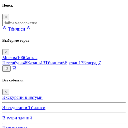
Поиск
×
Тбилиси
Выберите город
×
Москва
106
Санкт-
Петербург
46
Казань
13
Тбилиси
6
Ереван
17
Белград
7
Все события
×
Экскурсии в Батуми
Экскурсии в Тбилиси
Внутри зданий