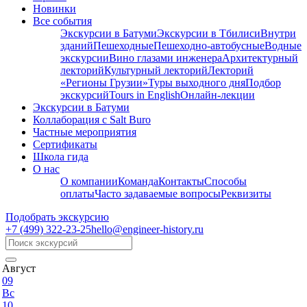
Новинки
Все события
Экскурсии в Батуми
Экскурсии в Тбилиси
Внутри
зданий
Пешеходные
Пешеходно-автобусные
Водные
экскурсии
Вино глазами инженера
Архитектурный
лекторий
Культурный лекторий
Лекторий
«Регионы Грузии»
Туры выходного дня
Подбор
экскурсий
Tours in English
Онлайн-лекции
Экскурсии в Батуми
Коллаборация с Salt Buro
Частные мероприятия
Сертификаты
Школа гида
О нас
О компании
Команда
Контакты
Способы
оплаты
Часто задаваемые вопросы
Реквизиты
Подобрать экскурсию
+7 (499)
322-23-25
hello@engineer-history.ru
Август
09
Вс
10