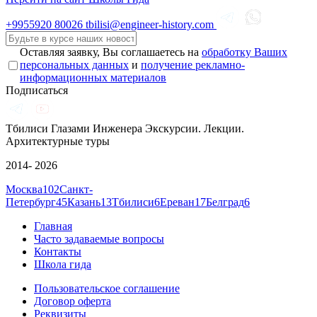
+9955920
80026
tbilisi@engineer-history.com
Оставляя заявку, Вы соглашаетесь на
обработку Ваших
персональных данных
и
получение рекламно-
информационных материалов
Подписаться
Тбилиси Глазами Инженера
Экскурсии. Лекции.
Архитектурные туры
2014- 2026
Москва
102
Санкт-
Петербург
45
Казань
13
Тбилиси
6
Ереван
17
Белград
6
Главная
Часто задаваемые вопросы
Контакты
Школа гида
Пользовательское соглашение
Договор оферта
Реквизиты