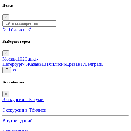
Поиск
×
Тбилиси
Выберите город
×
Москва
102
Санкт-
Петербург
45
Казань
13
Тбилиси
6
Ереван
17
Белград
6
Все события
×
Экскурсии в Батуми
Экскурсии в Тбилиси
Внутри зданий