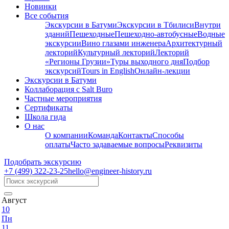
Новинки
Все события
Экскурсии в Батуми
Экскурсии в Тбилиси
Внутри
зданий
Пешеходные
Пешеходно-автобусные
Водные
экскурсии
Вино глазами инженера
Архитектурный
лекторий
Культурный лекторий
Лекторий
«Регионы Грузии»
Туры выходного дня
Подбор
экскурсий
Tours in English
Онлайн-лекции
Экскурсии в Батуми
Коллаборация с Salt Buro
Частные мероприятия
Сертификаты
Школа гида
О нас
О компании
Команда
Контакты
Способы
оплаты
Часто задаваемые вопросы
Реквизиты
Подобрать экскурсию
+7 (499)
322-23-25
hello@engineer-history.ru
Август
10
Пн
11