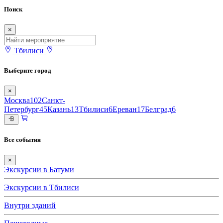
Поиск
×
Тбилиси
Выберите город
×
Москва
102
Санкт-
Петербург
45
Казань
13
Тбилиси
6
Ереван
17
Белград
6
Все события
×
Экскурсии в Батуми
Экскурсии в Тбилиси
Внутри зданий