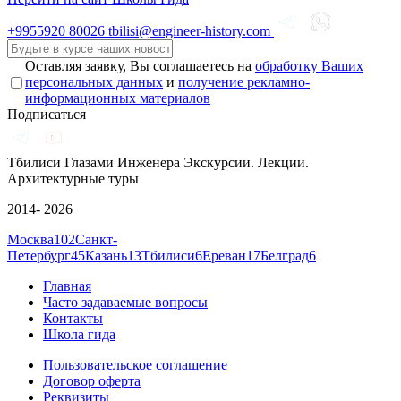
+9955920
80026
tbilisi@engineer-history.com
Оставляя заявку, Вы соглашаетесь на
обработку Ваших
персональных данных
и
получение рекламно-
информационных материалов
Подписаться
Тбилиси Глазами Инженера
Экскурсии. Лекции.
Архитектурные туры
2014- 2026
Москва
102
Санкт-
Петербург
45
Казань
13
Тбилиси
6
Ереван
17
Белград
6
Главная
Часто задаваемые вопросы
Контакты
Школа гида
Пользовательское соглашение
Договор оферта
Реквизиты