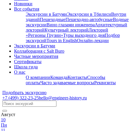
Новинки
Все события
Экскурсии в Батуми
Экскурсии в Тбилиси
Внутри
зданий
Пешеходные
Пешеходно-автобусные
Водные
экскурсии
Вино глазами инженера
Архитектурный
лекторий
Культурный лекторий
Лекторий
«Регионы Грузии»
Туры выходного дня
Подбор
экскурсий
Tours in English
Онлайн-лекции
Экскурсии в Батуми
Коллаборация с Salt Buro
Частные мероприятия
Сертификаты
Школа гида
О нас
О компании
Команда
Контакты
Способы
оплаты
Часто задаваемые вопросы
Реквизиты
Подобрать экскурсию
+7 (499)
322-23-25
hello@engineer-history.ru
Август
10
Пн
11