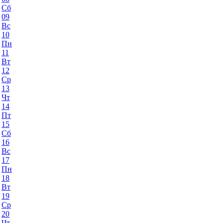
Сб
09
Вс
10
Пн
11
Вт
12
Ср
13
Чт
14
Пт
15
Сб
16
Вс
17
Пн
18
Вт
19
Ср
20
Чт