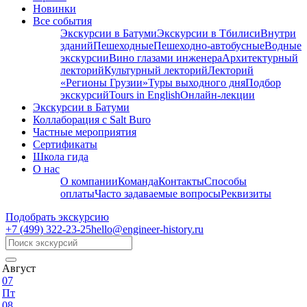
Новинки
Все события
Экскурсии в Батуми
Экскурсии в Тбилиси
Внутри
зданий
Пешеходные
Пешеходно-автобусные
Водные
экскурсии
Вино глазами инженера
Архитектурный
лекторий
Культурный лекторий
Лекторий
«Регионы Грузии»
Туры выходного дня
Подбор
экскурсий
Tours in English
Онлайн-лекции
Экскурсии в Батуми
Коллаборация с Salt Buro
Частные мероприятия
Сертификаты
Школа гида
О нас
О компании
Команда
Контакты
Способы
оплаты
Часто задаваемые вопросы
Реквизиты
Подобрать экскурсию
+7 (499)
322-23-25
hello@engineer-history.ru
Август
07
Пт
08