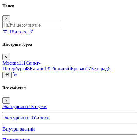
Поиск
×
Тбилиси
Выберите город
×
Москва
111
Санкт-
Петербург
48
Казань
13
Тбилиси
6
Ереван
17
Белград
6
Все события
×
Экскурсии в Батуми
Экскурсии в Тбилиси
Внутри зданий